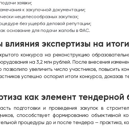
подачи заявки;
амечания к закупочной документации;
ически нецелесообразных закупках;
роцедуре без ущерба деловой репутации;
ак основание для подачи жалобы в ФАС.
 влияния экспертизы на итоги
крытого конкурса на реконструкцию образовательно
рудования на 3,2 млн рублей. После внесения измене
позволило увеличить число участников, повысить ко
частников успешно оспорил итоги конкурса, доказав 
ртиза как элемент тендерной
асть подготовки и проведения закупок в строите
ядчиков, способствует формированию объективной к
тельной процедуры до и после тендера — практика, к