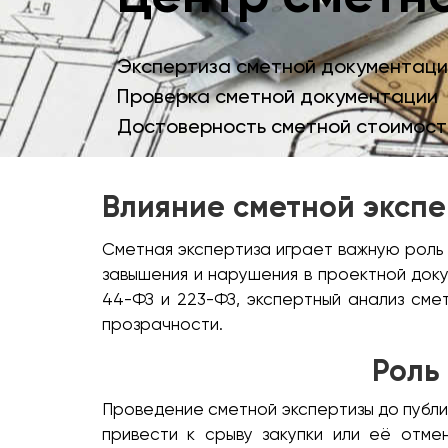
Экспертиза сметной документаци
Проверка сметной документации
Достоверность сметной стоимост
Влияние сметной экспе
Сметная экспертиза играет важную роль 
завышения и нарушения в проектной док
44-ФЗ и 223-ФЗ, экспертный анализ сме
прозрачности.
Роль
Проведение сметной экспертизы до публи
привести к срыву закупки или её отме